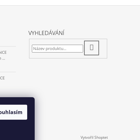
VYHLEDÁVÁNÍ
HLEDAT
ENCE
...
NCE
NCE
ouhlasím
Vytvořil Shoptet