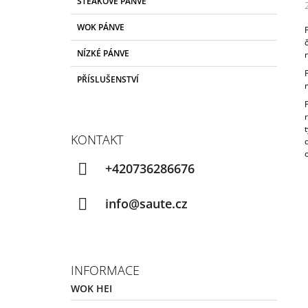
STEAKOVÉ PÁNVE
T
A
kategorie
T
R
WOK PÁNVE
E
A
G
NÍZKÉ PÁNVE
N
O
R
N
PŘÍSLUŠENSTVÍ
I
Í
E
P
A
KONTAKT
N
E
+420736286676
L
info@saute.cz
INFORMACE
WOK HEI