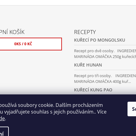
NÍ KOŠÍK
RECEPTY
KUŘECÍ PO MONGOLSKU
0
KS /
0 KČ
Recept pro dvě osoby. INGREDI
MARINÁDA OMÁČKA 250g kuřecích 
KUŘE HUNAN
Recept pro tři osoby. INGREDIE
MARINÁDA OMÁČKA 400g kuř...
KUŘECÍ KUNG PAO
Recept pro tři osoby. INGREDIE
používá soubory cookie. Dalším procházením
MARINÁDA OMÁČKA 400g kuř...
S
 vyjadřujete souhlas s jejich používáním.. Více
de
.
ní
zena.