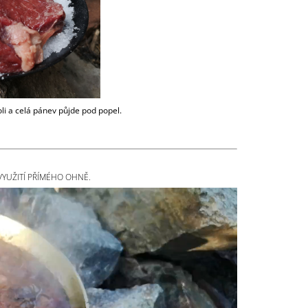
oli a celá pánev půjde pod popel.
 VYUŽITÍ PŘÍMÉHO OHNĚ.