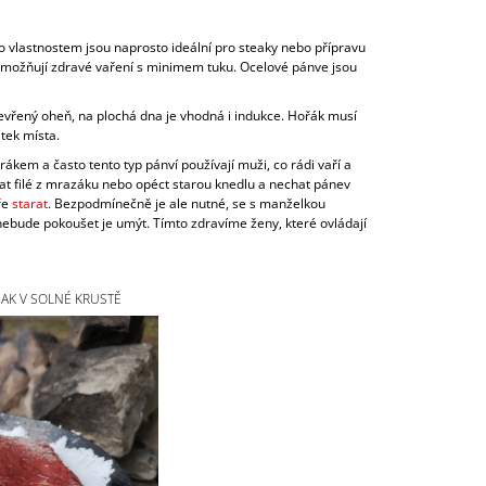
o vlastnostem jsou naprosto ideální pro steaky nebo přípravu
umožňují zdravé vaření s minimem tuku. Ocelové pánve jsou
otevřený oheň, na plochá dna je vhodná i indukce. Hořák musí
atek místa.
ákem a často tento typ pánví používají muži, co rádi vaří a
ělat filé z mrazáku nebo opéct starou knedlu a nechat pánev
ře
starat
. Bezpodmínečně je ale nutné, se s manželkou
nebude pokoušet je umýt. Tímto zdravíme ženy, které ovládají
AK V SOLNÉ KRUSTĚ