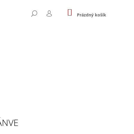
NÁKUPNÍ
HLEDAT
KOŠÍK
Prázdný košík
PŘIHLÁŠENÍ
ÁNVE