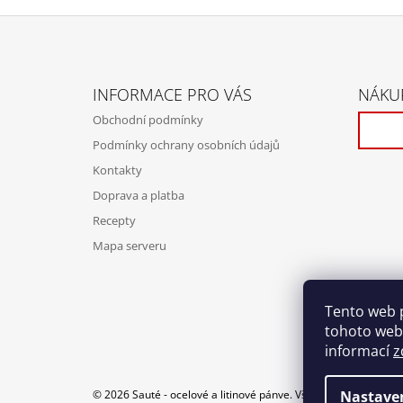
Z
Á
INFORMACE PRO VÁS
NÁKUP
P
Obchodní podmínky
A
Podmínky ochrany osobních údajů
T
Kontakty
Í
Doprava a platba
Recepty
Mapa serveru
Tento web 
tohoto webu
informací
z
Nastave
© 2026 Sauté - ocelové a litinové pánve. Všechna práva vyhra