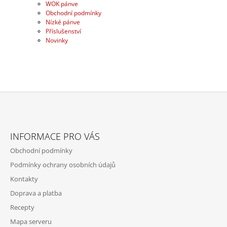
WOK pánve
A
Obchodní podmínky
J
Nízké pánve
Příslušenství
Í
Novinky
T
?
Z
HLEDAT
Á
INFORMACE PRO VÁS
P
Obchodní podmínky
A
Podmínky ochrany osobních údajů
T
Kontakty
Í
Doprava a platba
Recepty
Mapa serveru